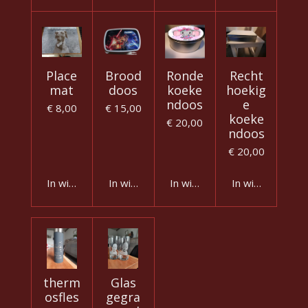
Place
Brood
Ronde
Recht
mat
doos
koeke
hoekig
ndoos
e
€ 8,00
€ 15,00
koeke
€ 20,00
ndoos
€ 20,00
In winkelwagen
In winkelwagen
In winkelwagen
In winkelwagen
therm
Glas
osfles
gegra