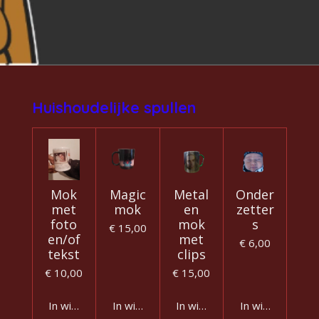
Huishoudelijke spullen
Mok
Magic
Metal
Onder
met
mok
en
zetter
foto
mok
s
€ 15,00
en/of
met
€ 6,00
tekst
clips
€ 10,00
€ 15,00
In winkelwagen
In winkelwagen
In winkelwagen
In winkelwagen