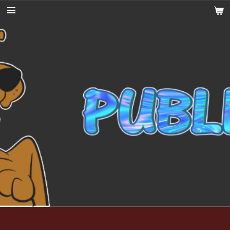
Ga
direct
naar
de
hoofdinhoud