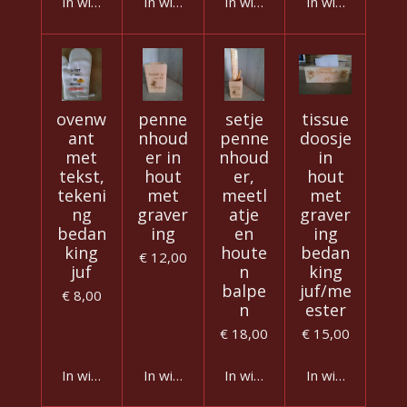
In winkelwagen
In winkelwagen
In winkelwagen
In winkelwagen
ovenw
penne
setje
tissue
ant
nhoud
penne
doosje
met
er in
nhoud
in
tekst,
hout
er,
hout
tekeni
met
meetl
met
ng
graver
atje
graver
bedan
ing
en
ing
king
houte
bedan
€ 12,00
juf
n
king
balpe
juf/me
€ 8,00
n
ester
€ 18,00
€ 15,00
In winkelwagen
In winkelwagen
In winkelwagen
In winkelwagen