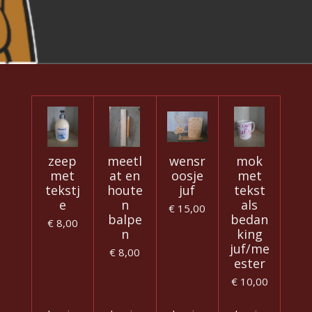
zeep
meetl
wensr
mok
met
at en
oosje
met
tekstj
houte
juf
tekst
e
n
als
€ 15,00
balpe
bedan
€ 8,00
n
king
juf/me
€ 8,00
ester
€ 10,00