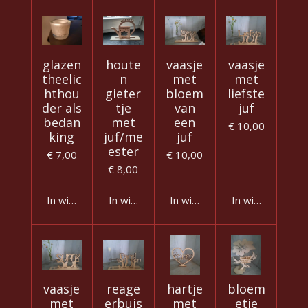
glazen
houte
vaasje
vaasje
theelic
n
met
met
hthou
gieter
bloem
liefste
der als
tje
van
juf
bedan
met
een
€ 10,00
king
juf/me
juf
ester
€ 7,00
€ 10,00
€ 8,00
In winkelwagen
In winkelwagen
In winkelwagen
In winkelwagen
vaasje
reage
hartje
bloem
met
erbuis
met
etje