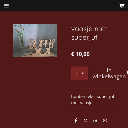
Ga
direct
naar
de
vaasje met
hoofdinhoud
superjuf
€ 10,00
In
winkelwagen
houten tekst super juf
met vaasje
D
D
S
D
e
e
h
e