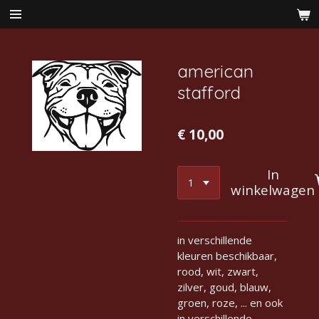
Ga
direct
naar
de
american
hoofdinhoud
stafford
€ 10,00
In
winkelwagen
in verschillende
kleuren beschikbaar,
rood, wit, zwart,
zilver, goud, blauw,
groen, roze, ... en ook
in verschillende