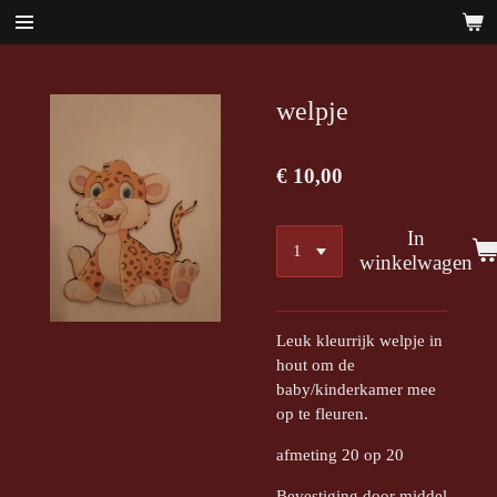
Ga
direct
naar
de
welpje
hoofdinhoud
€ 10,00
In
winkelwagen
Leuk kleurrijk welpje in
hout om de
baby/kinderkamer mee
op te fleuren.
afmeting 20 op 20
Bevestiging door middel