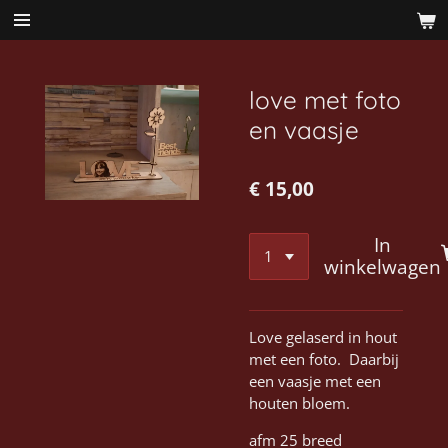
Ga
direct
naar
de
love met foto
hoofdinhoud
en vaasje
€ 15,00
In
winkelwagen
Love gelaserd in hout
met een foto. Daarbij
een vaasje met een
houten bloem.
afm 25 breed