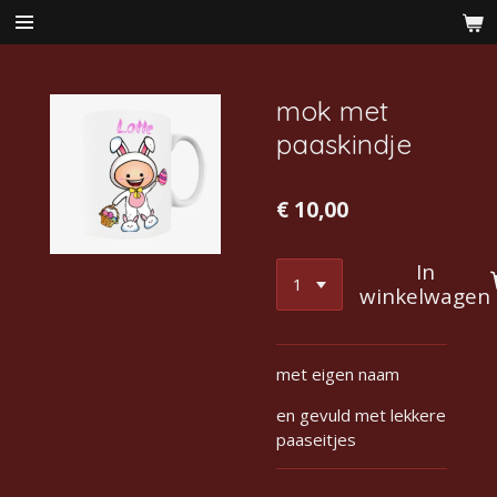
Ga
direct
naar
de
mok met
hoofdinhoud
paaskindje
€ 10,00
In
winkelwagen
met eigen naam
en gevuld met lekkere
paaseitjes